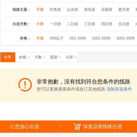
线路主题：
不限
钓鱼游
山水游
海岛游
乐园游
蜜月游
极光之旅
房产投资
出游天数：
不限
一日游
二日游
三日游
四日游
五日游
价格：
不限
500以下
501-1000
1001-2000
2001-3000
推荐
价格
天数
最新
点评
非常抱歉，没有找到符合您条件的线路
您可以更换搜索条件或改订其他线路
清除筛选条件
让您放心出游
深度品质线路任选