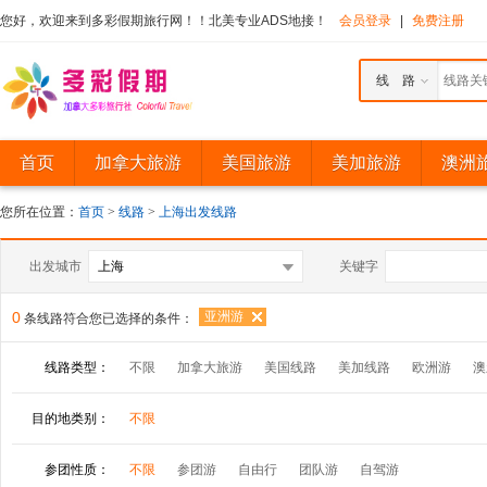
您好，欢迎来到多彩假期旅行网！！北美专业ADS地接！
会员登录
|
免费注册
线 路
首页
加拿大旅游
美国旅游
美加旅游
澳洲
您所在位置：
首页
>
线路
>
上海出发线路
出发城市
关键字
0
亚洲游
条线路符合您已选择的条件：
线路类型：
不限
加拿大旅游
美国线路
美加线路
欧洲游
澳
目的地类别：
不限
参团性质：
不限
参团游
自由行
团队游
自驾游