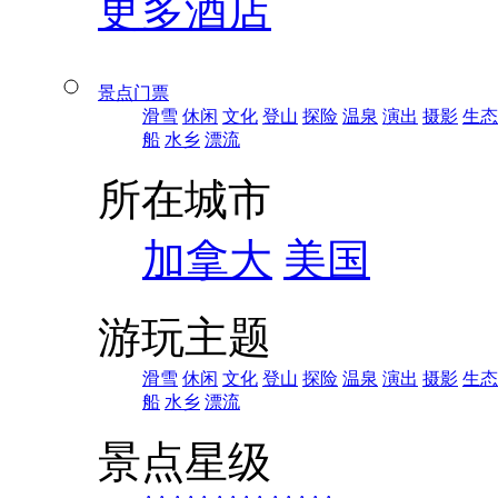
更多酒店
景点门票
滑雪
休闲
文化
登山
探险
温泉
演出
摄影
生态
船
水乡
漂流
所在城市
加拿大
美国
游玩主题
滑雪
休闲
文化
登山
探险
温泉
演出
摄影
生态
船
水乡
漂流
景点星级