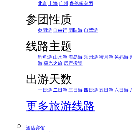
北京
上海
广州
多伦多参团
参团性质
参团游
自由行
团队游
自驾游
线路主题
钓鱼游
山水游
海岛游
乐园游
蜜月游
爸妈游
游
极光之旅
房产投资
出游天数
一日游
二日游
三日游
四日游
五日游
六日游
更多旅游线路
酒店宾馆