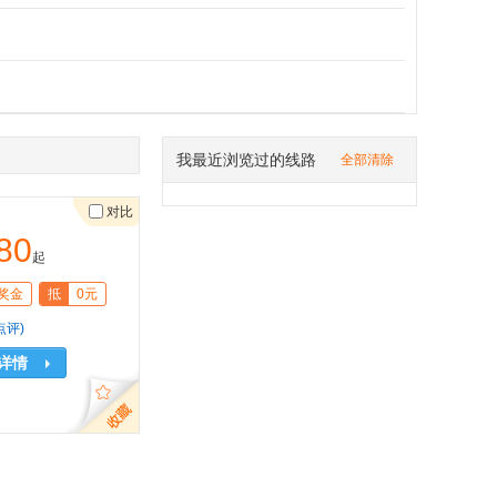
我最近浏览过的线路
全部清除
对比
80
起
奖金
抵
0元
点评)
详情