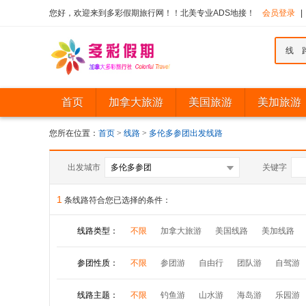
您好，欢迎来到多彩假期旅行网！！北美专业ADS地接！
会员登录
|
线 
首页
加拿大旅游
美国旅游
美加旅游
您所在位置：
首页
>
线路
>
多伦多参团出发线路
出发城市
关键字
1
条线路符合您已选择的条件：
线路类型：
不限
加拿大旅游
美国线路
美加线路
参团性质：
不限
参团游
自由行
团队游
自驾游
线路主题：
不限
钓鱼游
山水游
海岛游
乐园游