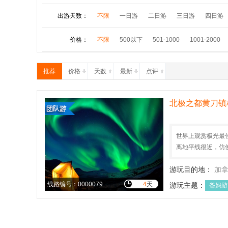
极光之旅
房产投资
出游天数：
不限
一日游
二日游
三日游
四日游
价格：
不限
500以下
501-1000
1001-2000
推荐
价格
天数
最新
点评
北极之都黄刀镇
世界上观赏极光最
离地平线很近，仿佛
游玩目的地：
加
线路编号：0000079
4
天
游玩主题：
爸妈游