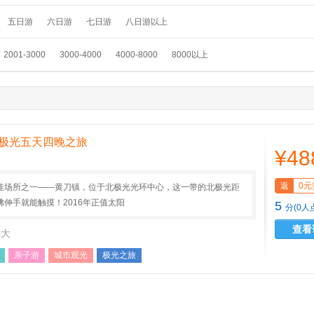
五日游
六日游
七日游
八日游以上
2001-3000
3000-4000
4000-8000
8000以上
极光五天四晚之旅
¥48
返
0元
佳场所之一——黄刀镇，位于北极光光环中心，这一带的北极光距
伸手就能触摸！2016年正值太阳
5
分(0人
查看
拿大
亲子游
城市观光
极光之旅