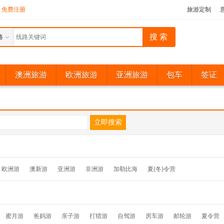
免费注册
旅游定制
路
澳洲旅游
欧洲旅游
亚洲旅游
包车
签证
欧洲游
澳新游
亚洲游
非洲游
加勒比海
夏(冬)令营
蜜月游
爸妈游
亲子游
打猎游
自驾游
房车游
邮轮游
夏令营