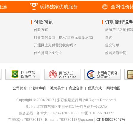
任选
玩转独家优质服务
全网性价
付款问题
订购流程说
付款方式
旅游产品名词解
打开支付页面，提示”该页无法显示”或
查询
空白页，可能是什么原因？
开通网上支付需要收费吗？
提交订单
什么是网上支付？
签署旅游合同
公司简介
|
法律声明
|
诚聘英才
|
商业合作
|
联系方式
|
网站地图
Copyright © 2004-2017 | 多彩假期旅行网 |All Rights Reserved.
地址：北京市东城区中剪子巷17号府学商务楼207室
服务热线：加拿大 : +1(647)781-7088 | 中国: 010-56193373
在线QQ：798786117 | E-mail：798786117@qq.com |
ICP备09057647号