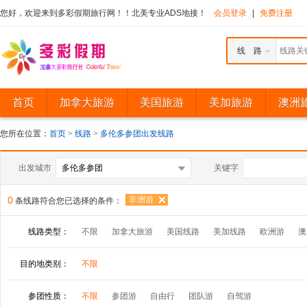
您好，欢迎来到多彩假期旅行网！！北美专业ADS地接！
会员登录
|
免费注册
线 路
首页
加拿大旅游
美国旅游
美加旅游
澳洲
您所在位置：
首页
>
线路
>
多伦多参团出发线路
出发城市
关键字
0
非洲游
条线路符合您已选择的条件：
线路类型：
不限
加拿大旅游
美国线路
美加线路
欧洲游
澳
目的地类别：
不限
参团性质：
不限
参团游
自由行
团队游
自驾游