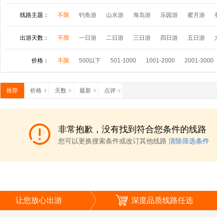
线路主题：
不限
钓鱼游
山水游
海岛游
乐园游
蜜月游
极光之旅
房产投资
出游天数：
不限
一日游
二日游
三日游
四日游
五日游
价格：
不限
500以下
501-1000
1001-2000
2001-3000
推荐
价格
天数
最新
点评
非常抱歉，没有找到符合您条件的线路
您可以更换搜索条件或改订其他线路
清除筛选条件
让您放心出游
深度品质线路任选